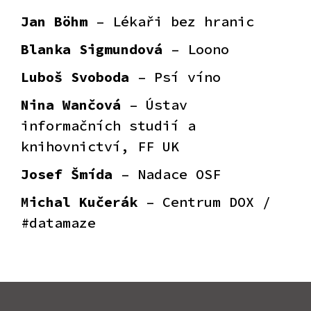
Jan Böhm
– Lékaři bez hranic
Blanka Sigmundová
– Loono
Luboš Svoboda
– Psí víno
Nina Wančová
– Ústav
informačních studií a
knihovnictví, FF UK
Josef Šmída
– Nadace OSF
Michal Kučerák
– Centrum DOX /
#datamaze