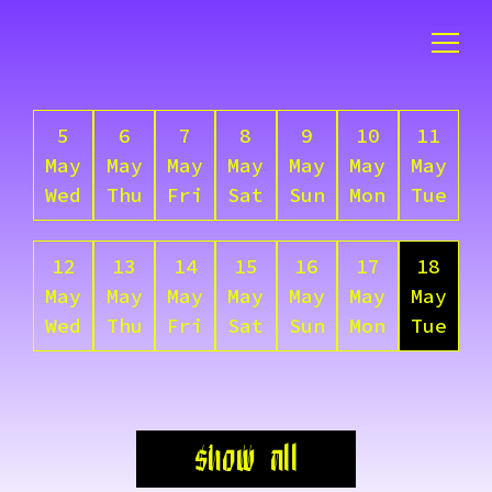
5
6
7
8
9
10
11
May
May
May
May
May
May
May
Wed
Thu
Fri
Sat
Sun
Mon
Tue
12
13
14
15
16
17
18
May
May
May
May
May
May
May
Wed
Thu
Fri
Sat
Sun
Mon
Tue
show all