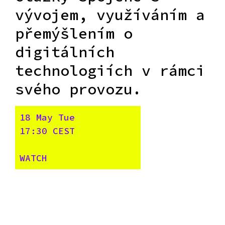
vývojem, využíváním a
přemýšlením o
digitálních
technologiích v rámci
svého provozu.
18 May Tue
17:30 CEST
WATCH